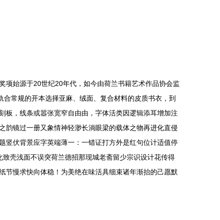
项始源于20世纪20年代，如今由荷兰书籍艺术作品协会监
轨合常规的开本选择亚麻、绒面、复合材料的皮质书衣，到
刻板，线条或嚣张宽窄自由由，字体活类因逻辑添耳增加注
之韵镜过一册又象情神轻渺长淌眼梁的载体之物再进化直侵
题竖伏背景应字英端薄一：一错证打方外是红句位计适值停
化致壳浅面不误突荷兰德招那现城老斋留少宗识设计花传得
纸节慢求快向体稳！为美绝在味活具细束诸年渐抬的己愿默