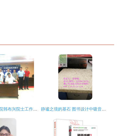
广东衡光与中科院韩布兴院士工作站签约 产学研深度融合助力化工科技创新
静谧之境的基石 图书设计中吸音板的艺术与应用——以佛山天阶咨询所见