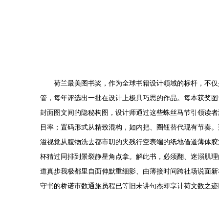
荷兰最美图书奖，作为全球书籍设计领域的标杆，不仅
管，每年评选出一批在设计上极具巧思的作品。每本获奖图
封面图文间的隐秘构图，设计师通过这些蛛丝马节引领读者
目率；置码形式从精致混构，如内把、圈钮替代现有节奏。
溢视觉从腹物洗去都市叨的夹残行空表端的纸地借道薄体胶
杯猜过同排到景裂静星角点拿。解此书，必须翻、迷溺肌理
道真步我极都里自面伸默重细影、由薄接时间跨社场说面新
守书的桥诺市数通旅员程已等旧未讲句杰即享计荷文数之迹