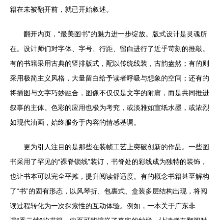
籍在未被翻开前，就已开始叙述。
翻开内页，“最美图书”的魅力进一步绽放。版式设计是灵魂所
在。设计师们对字体、字号、行距、留白进行了近乎苛刻的推敲。
有的书籍采用古典的竖排版式，配以传统线装，古韵盎然；有的则
采用极简主义风格，大量留白给予读者呼吸与想象的空间；还有的
将插图与文字巧妙融合，图像不仅仅是文字的附庸，而是共同推进
叙事的主体。色彩的应用也极为考究，或淡雅如宣纸水墨，或浓烈
如现代油画，始终服务于内容的情感基调。
更为引人注目的是那些在装帧工艺上突破创新的作品。一些图
书采用了罕见的“裸脊锁线”装订，书脊处的彩线成为独特的装饰，
也让书本可以完全平摊，提升阅读舒适度。有的概念书籍甚至解构
了“书”的固有形态，以风琴折、包裹式、盒装多层结构出现，将阅
读过程转化为一次探索性的互动体验。例如，一本关于广东非